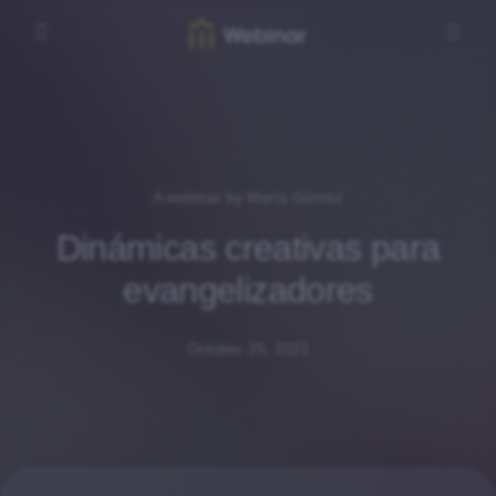
A webinar by María Gómez
Dinámicas creativas para
evangelizadores
October 25, 2021