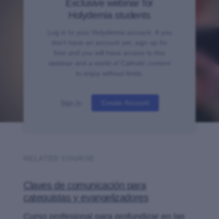
Exclusive webinar for
Holydemia students
Log in to your Holydemia account. If you
don't have an account yet, sign up for
free and you will have access to this
webinar and a world of Catholic content
to enjoy without limits.
Sign In
Create Account
RELATED COURSE
Claves de comunicación para
catequistas y evangelizadores
Curso profesional para profundizar en las