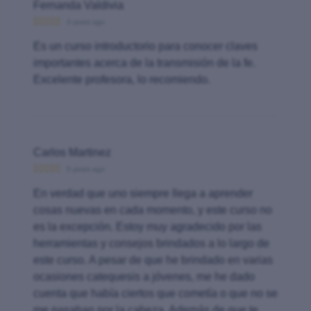
Fernanda Valdivia
3 years ago
Es un curso introductorio para conocer claves
importantes acerca de la transmisión de la fe.
Excelente profesora, lo recomiendo.
Carlos Martinez
5 years ago
En verdad que uno siempre llega a aprender
cosas nuevas en cada momento, y este curso no
es la excepción. Estoy muy agradecido por las
herramientas y consejos brindados a lo largo de
este curso. A pesar de que he brindado en varias
ocasiones catequesis a jóvenes, me he dado
cuenta que había ciertos que cometía o que no se
me pasaban por la cabeza. Además de que te