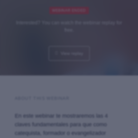
WEBINAR ENDED
Interested? You can watch the webinar replay for
free.
View replay
ABOUT THIS WEBINAR
En este webinar te mostraremos las 4
claves fundamentales para que como
catequista, formador o evangelizador