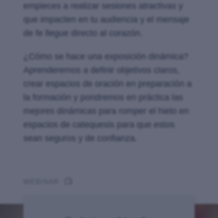
empieces a realizar sesiones atractivas y
que impacten en tu audiencia y el mensaje
de fe llegue directo al corazón.
¿Cómo se hace una exposición dinámica?
Aprenderemos a definir objetivos claros,
crear espacios de oración en preparación a
la formación y pondremos en práctica las
mejores dinámicas para romper el hielo en
espacios de catequesis para que estos
sean seguros y de confianza.
📺
WEBINAR