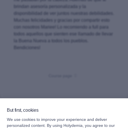
brindan asesoría personalizada y la
disponibilidad de ver juntos nuestras debilidades.
Muchas felicidades y gracias por compartir esto
con nosotros Mariee! Lo recomiendo a full para
todos aquellos que sienten ese llamado de llevar
la Buena Nueva a todos los pueblos.
Bendiciones!
Course page
But first, cookies
MADE WITH
IN MADRID BY HOLYDEMIA'S TEAM
We use cookies to improve your experience and deliver
personalized content. By using Holydemia, you agree to our