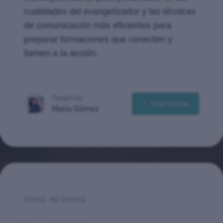
cualidades del evangelizador y las técnicas
de comunicación más eficientes para
preparar formaciones que conecten y
llamen a la acción.
Taught by
View course
María Gómez
SOME REVIEWS